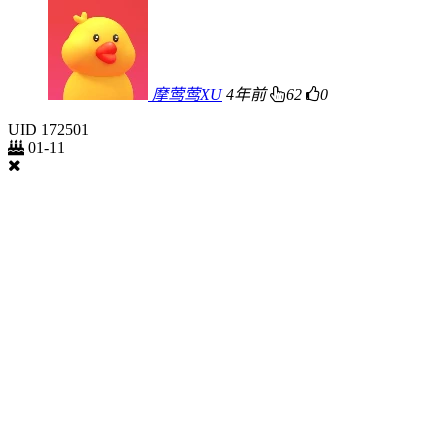
摩莺莺XU
4年前
62
0
UID
172501
01-11