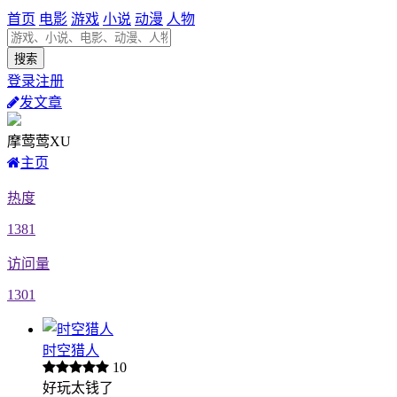
首页
电影
游戏
小说
动漫
人物
登录注册
发文章
摩莺莺XU
主页
热度
1381
访问量
1301
时空猎人
10
好玩太钱了