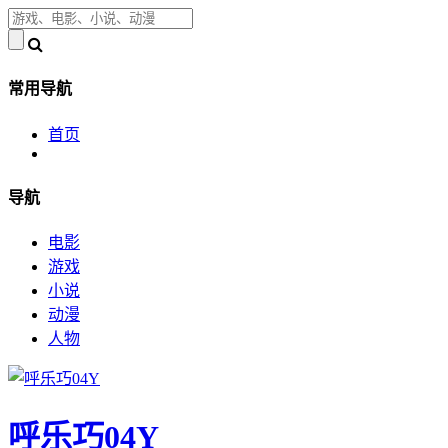
常用导航
首页
导航
电影
游戏
小说
动漫
人物
呼乐巧04Y