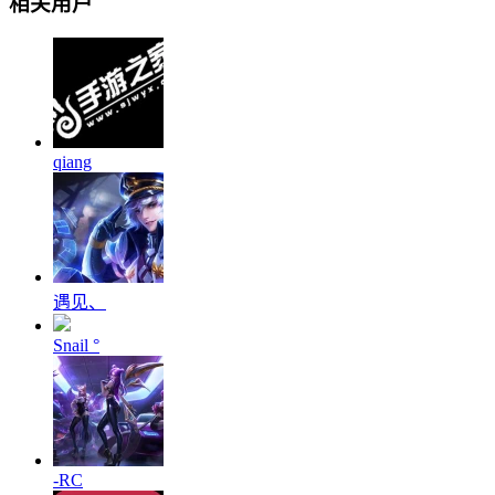
相关用户
qiang
遇见、
Snail °
-RC