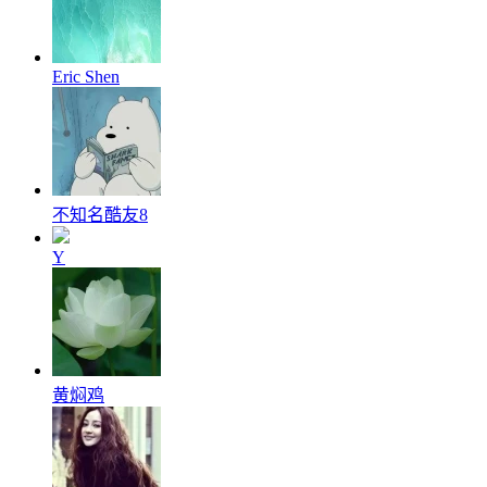
Eric Shen
不知名酷友8
Y
黄焖鸡