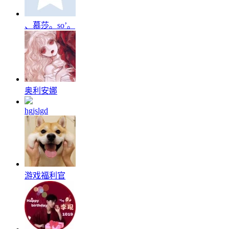
、慕莎。so’。
奥利安娜
hgjslgd
游戏福利官