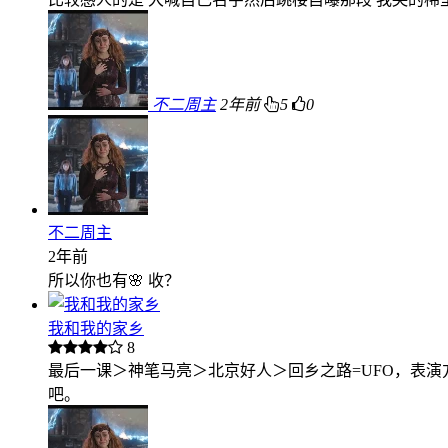
不二周主
2年前
5
0
不二周主
2年前
所以你也有🌸 收？
我和我的家乡
8
最后一课＞神笔马亮＞北京好人＞回乡之路=UFO，表
吧。