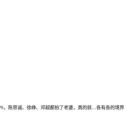
PS，陈思诚、徐峥、邓超都拍了老婆，真的就…各有各的境界