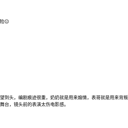
险😑
望到头，编剧痕迹很重，奶奶就是用来煽情，表哥就是用来背叛
舞台，镜头前的表演太伤电影感。