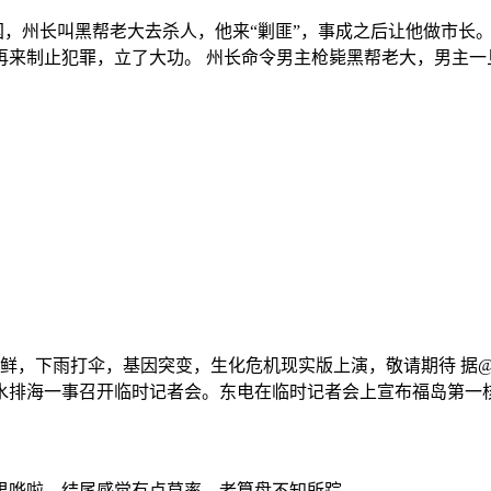
国，州长叫黑帮老大去杀人，他来“剿匪”，事成之后让他做市长
，再来制止犯罪，立了大功。 州长命令男主枪毙黑帮老大，男主
，下雨打伞，基因突变，生化危机现实版上演，敬请期待 据@CC
水排海一事召开临时记者会。东电在临时记者会上宣布福岛第一
稀里哗啦，结尾感觉有点草率，老算盘不知所踪