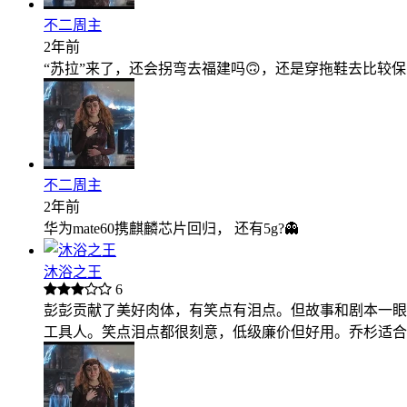
不二周主
2年前
“苏拉”来了，还会拐弯去福建吗🙃，还是穿拖鞋去比较保
不二周主
2年前
华为mate60携麒麟芯片回归， 还有5g?👻
沐浴之王
6
彭彭贡献了美好肉体，有笑点有泪点。但故事和剧本一眼
工具人。笑点泪点都很刻意，低级廉价但好用。乔杉适合