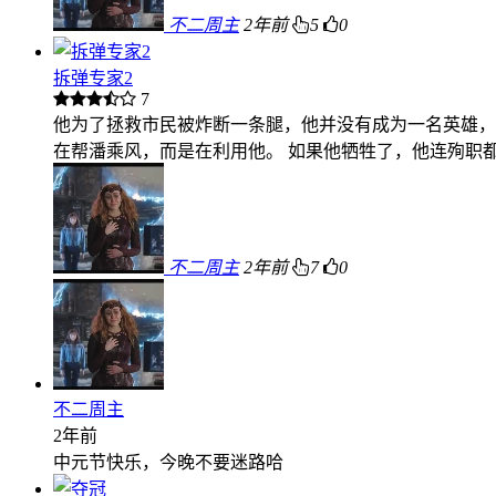
不二周主
2年前
5
0
拆弹专家2
7
他为了拯救市民被炸断一条腿，他并没有成为一名英雄，
在帮潘乘风，而是在利用他。 如果他牺牲了，他连殉职
不二周主
2年前
7
0
不二周主
2年前
中元节快乐，今晚不要迷路哈