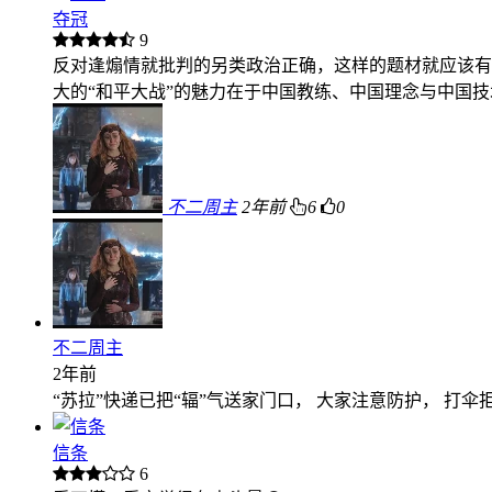
夺冠
9
反对逢煽情就批判的另类政治正确，这样的题材就应该有
大的“和平大战”的魅力在于中国教练、中国理念与中国
不二周主
2年前
6
0
不二周主
2年前
“苏拉”快递已把“辐”气送家门口， 大家注意防护， 打伞
信条
6