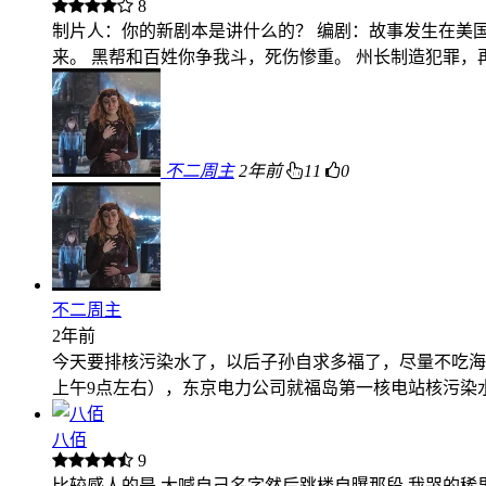
8
制片人：你的新剧本是讲什么的？ 编剧：故事发生在美
来。 黑帮和百姓你争我斗，死伤惨重。 州长制造犯罪
不二周主
2年前
11
0
不二周主
2年前
今天要排核污染水了，以后子孙自求多福了，尽量不吃海鲜
上午9点左右），东京电力公司就福岛第一核电站核污染
八佰
9
比较感人的是 大喊自己名字然后跳楼自曝那段 我哭的