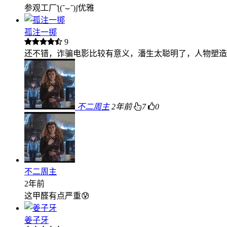
参观工厂ƪ(˘⌣˘)ʃ优雅
孤注一掷
9
还不错，诈骗电影比较有意义，潘生太聪明了，人物塑造
不二周主
2年前
7
0
不二周主
2年前
这甲醛有点严重😰
姜子牙