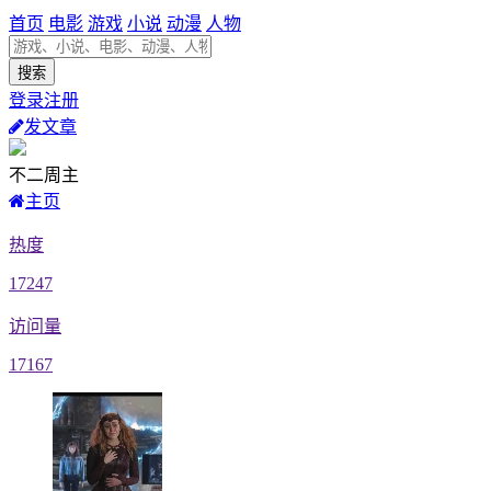
首页
电影
游戏
小说
动漫
人物
登录注册
发文章
不二周主
主页
热度
17247
访问量
17167