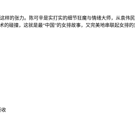
这样的张力。陈可辛是实打实的细节狂魔与情绪大师，从袁伟民
技术的碰撞，这就是最“中国”的女排故事，又完美地串联起女排
拒收