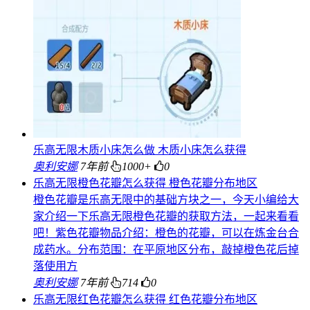
乐高无限木质小床怎么做 木质小床怎么获得
奥利安娜
7年前
1000+
0
乐高无限橙色花瓣怎么获得 橙色花瓣分布地区
橙色花瓣是乐高无限中的基础方块之一，今天小编给大
家介绍一下乐高无限橙色花瓣的获取方法，一起来看看
吧！紫色花瓣物品介绍：橙色的花瓣，可以在炼金台合
成药水。分布范围：在平原地区分布，敲掉橙色花后掉
落使用方
奥利安娜
7年前
714
0
乐高无限红色花瓣怎么获得 红色花瓣分布地区