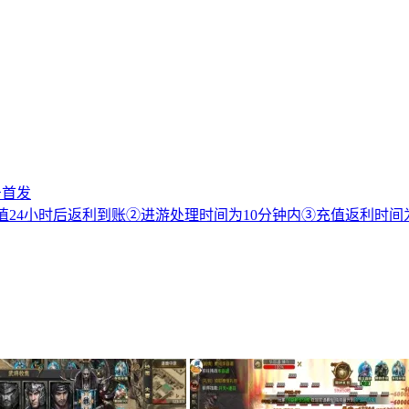
号首发
4小时后返利到账②进游处理时间为10分钟内③充值返利时间为20分