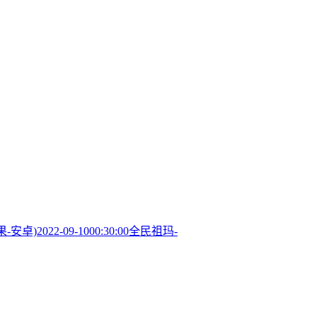
2022-09-1000:30:00全民祖玛-