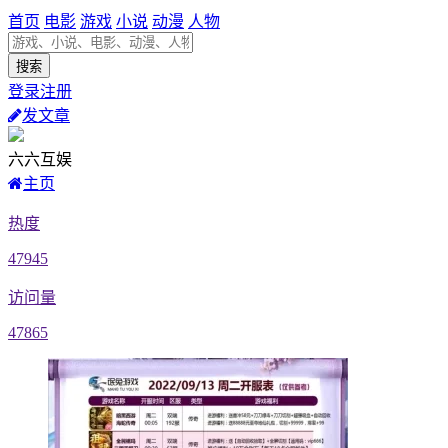
首页
电影
游戏
小说
动漫
人物
登录注册
发文章
六六互娱
主页
热度
47945
访问量
47865