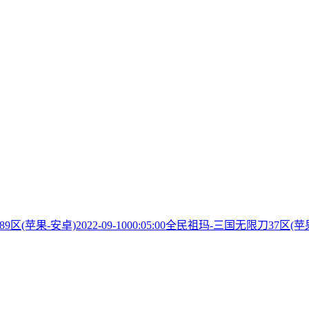
安卓)2022-09-1000:05:00全民祖玛-三国无限刀37区(苹果-安卓)