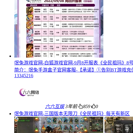
氓兔游戏官网-白狐游戏官网-9月8开服表《全民祖玛》8
简介：氓兔手游盒子官网客服-【承诺】①告别BT游戏充值2
13345216
六六互娱
3年前
859
0
氓兔游戏官网-三国版本无限刀《全民祖玛》每天有新区