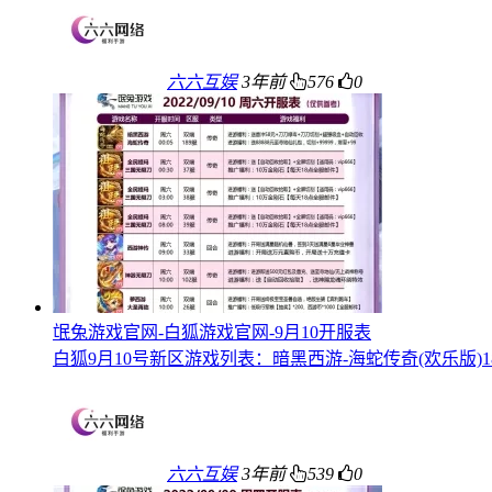
六六互娱
3年前
576
0
氓兔游戏官网-白狐游戏官网-9月10开服表
白狐9月10号新区游戏列表：暗黑西游-海蛇传奇(欢乐版)189区(苹果-
六六互娱
3年前
539
0